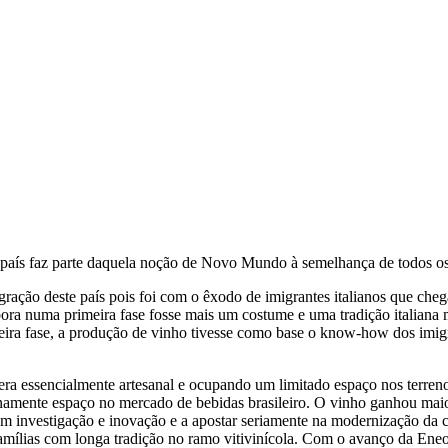
 o país faz parte daquela noção de Novo Mundo à semelhança de todos os
igração deste país pois foi com o êxodo de imigrantes italianos que c
ora numa primeira fase fosse mais um costume e uma tradição italiana ma
eira fase, a produção de vinho tivesse como base o know-how dos imigra
ra essencialmente artesanal e ocupando um limitado espaço nos terrenos
tinamente espaço no mercado de bebidas brasileiro. O vinho ganhou maio
em investigação e inovação e a apostar seriamente na modernização da c
amílias com longa tradição no ramo vitivinícola. Com o avanço da Ene